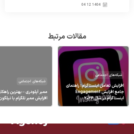
1404 12 04
مقالات مرتبط
شبکه‌های اجتماعی
شبکه‌های اجتماعی
افزایش تعامل اینستاگرام؛ راهنمای
جامع افزایش Engagement
ممبر آپلودری – بهترین راهکار
اینستاگرام در سال ۲۰۲۶
افزایش ممبر تلگرام با نیلگون