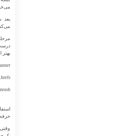
می‌خو
بعد م
می‌کن
مرحله
درست 
بهتر 
anner
hrefs
mrush
استفا
حرفه‌
وقتی 
یک جم