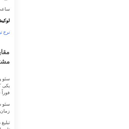
ساعت 
لوکی
نرخ ت
مقای
مشت
سئو و
یکی ک
فوراً 
سئو ش
زمان 
تبلیغ