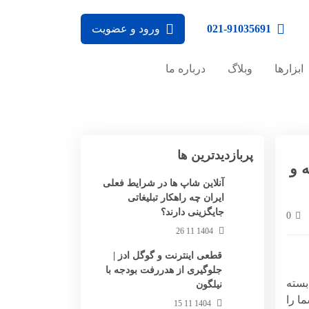
021-91035691
ورود و عضویت
ابزارها
وبلاگ
درباره ما
پربازدیدترین ها
 و
آنلاین شاپ ها در شرایط فعلی
ایران چه راهکار تبلیغاتی
جایگزینی دارند؟
0
1404 11 26
قطعی اینترنت و گوگل ادز |
جلوگیری از هدررفت بودجه با
بسته
نیلگون
ا را
1404 11 15