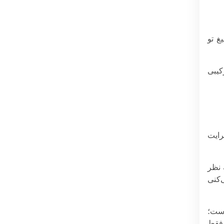
غ تو
کیبی
رایت
 نظر
‌کنی
ن است؛
 فقط