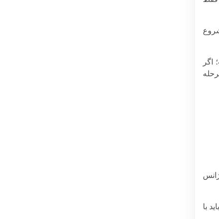
وع
 اگر
رحله
ژانس
د با