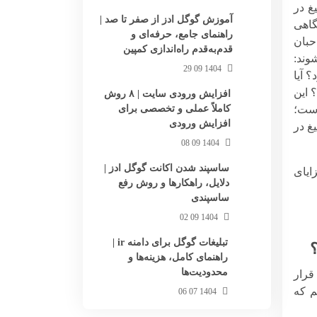
غ در
آموزش گوگل ادز از صفر تا صد |
گاهی
راهنمای جامع، حرفه‌ای و
حبان
قدم‌به‌قدم راه‌اندازی کمپین
1404 09 29
 آیا
 این
افزایش ورودی سایت | ۸ روش
است؛
کاملاً عملی و تخصصی برای
افزایش ورودی
غ در
1404 09 08
ساسپند شدن اکانت گوگل ادز |
زایای
دلایل، راهکارها و روش رفع
ساسپندی
1404 09 02
تبلیغات گوگل برای دامنه ir |
؟
راهنمای کامل، هزینه‌ها و
محدودیت‌ها
قرار
م که
1404 07 06