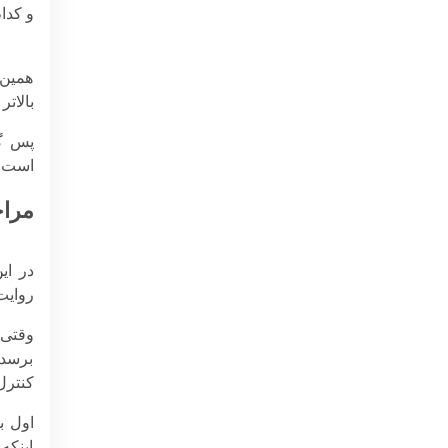
و کدام
همین 
بالات
پس گذ
است ا
مراح
در ای
روایت
وقتی 
برسد.
کنترل
اینکه