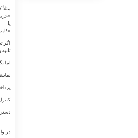
مثلاً کسی 
«خرید
یا
«کلین
اگر ت
ثانیه
اما ب
نمایش
پرداخ
کنترل
دسترس
در وا