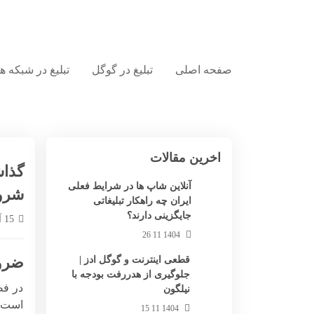
صفحه اصلی
تبلیغ در گوگل
تبلیغ در شبکه 
اخرین مقالات
گذاش
آنلاین شاپ ها در شرایط فعلی
شروع
ایران چه راهکار تبلیغاتی
جایگزینی دارند؟
15 آذر 1404
1404 11 26
ضرور
قطعی اینترنت و گوگل ادز |
جلوگیری از هدررفت بودجه با
در فض
نیلگون
است. 
1404 11 15