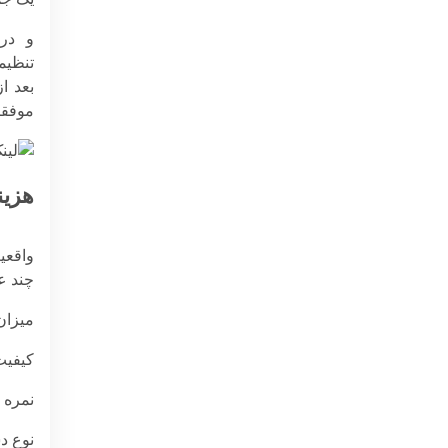
و در 
تنظیم
بعد ا
موفقی
هزین
واقعی
چند ع
میزان
کیفیت 
نمره کیفیت 
نوع د