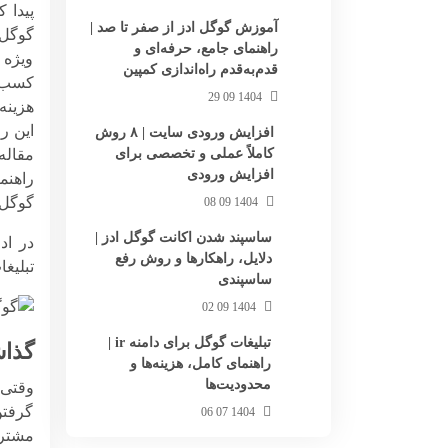
پیدا 
آموزش گوگل ادز از صفر تا صد |
گوگل
راهنمای جامع، حرفه‌ای و
ویژه 
قدم‌به‌قدم راه‌اندازی کمپین
کسب‌وکار هنگا
1404 09 29
هزینه
این ر
افزایش ورودی سایت | ۸ روش
کاملاً عملی و تخصصی برای
مقاله
افزایش ورودی
راهنم
گوگل.
1404 09 08
ساسپند شدن اکانت گوگل ادز |
در ادا
دلایل، راهکارها و روش رفع
تبلیغ
ساسپندی
1404 09 02
تبلیغات گوگل برای دامنه ir |
گذاش
راهنمای کامل، هزینه‌ها و
محدودیت‌ها
وقتی 
گرفتن
1404 07 06
مشتری