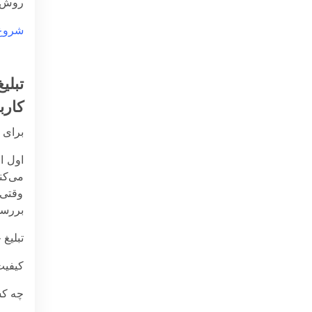
روش‌ه
شروع 
تبل
کارب
برای ا
اول ا
می‌کن
وقتی 
بررسی
تبلیغ
کیفیت
چه کس