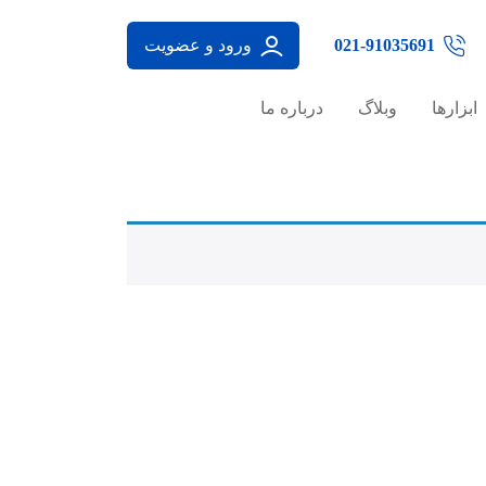
021-91035691
ورود و عضویت
ابزارها
وبلاگ
درباره ما