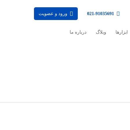
021-91035691
ورود و عضویت
ابزارها
وبلاگ
درباره ما