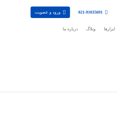
021-91035691
ورود و عضویت
ابزارها
وبلاگ
درباره ما